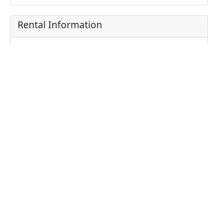
Rental Information
Price: 62000.00 THB
Price/sqm: 0 THB / sqm
Unit Information
Bathrooms: 2
Bedrooms: 2
Parking: 0
Living area: 62
Type: Condominium
Project detail