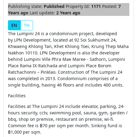
Publishing state:
Published
Property Id:
1171
Posted:
7
Years ago
Last update:
2 Years ago
EN
TH
The Lumpini 24 is a condominium project, developed
by LPN Development, located at 92 Soi Sukhumvit 24,
Khwaeng Khlong Tan, Khet Khlong Toei, Krung Thep Maha
Nakhon 10110. LPN Development is also the developer
behind Lumpini Ville Phra Mae Maree - Sathorn, Lumpini
Place Rama IX-Ratchada and Lumpini Place Borom
Ratchachonni – Pinklao. Construction of The Lumpini 24
was completed in 2013. Condominium comprises of a
single building, having 46 floors and includes 400 units.
Facilities
Facilities at The Lumpini 24 include elevator, parking, 24-
hours security, cctv, swimming pool, sauna, gym, garden /
bbq, shop on premise, restaurant on premise, wi-fi.
Common fee is ฿70 per sqm per month. Sinking fund is
฿1,000 per sqm.