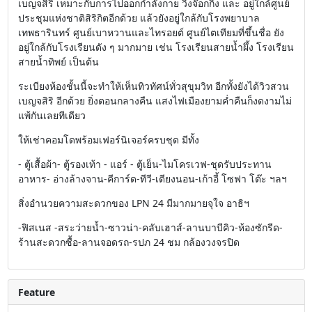
เบญจสิริ เหมาะกับการไปออกกำลังกาย วิ่งจ๊อกกิ้ง และ อยู่ใกล้ศูนย์
ประชุมแห่งชาติสิริกิตอีกด้วย แล้วยังอยู่ใกล้กับโรงพยาบาล
เทพธารินทร์ ศูนย์เบาหวานและไทรอยต์ ศูนย์ไตเทียมที่ขึ้นชื่อ ยัง
อยู่ใกล้กับโรงเรียนดัง ๆ มากมาย เช่น โรงเรียนสายน้ำผึ้ง โรงเรียน
สายน้ำทิพย์ เป็นต้น
ระเบียงห้องชั้นนี้จะทำให้เห็นทิวทัศน์ทั่วสุขุมวิท อีกทั้งยังได้วิวสวน
เบญจสิริ อีกด้วย ยิ่งตอนกลางคืน แสงไฟเมืองยามค่ำคืนก็งดงามไม่
แพ้กันเลยทีเดียว
ให้เช่าคอมโดพร้อมเฟอร์นิเจอร์ครบชุด มีทั้ง
- ตู้เสื้อผ้า- ตู้รองเท้า - แอร์ - ตู้เย็น-ไมโครเวฟ-ชุดรับประทาน
อาหาร- อ่างล้างจาน-คีการ์ด-ทีวี-เตียงนอน-เก้าอี้ โซฟา โต๊ะ ฯลฯ
สิ่งอำนวยความสะดวกของ LPN 24 มีมากมายจุใจ อาธิฯ
-ฟิสเนส -สระว่ายน้ำ-ซาวน่า-คลับเฮาส์-ลานบาบีคิว-ห้องซักรีด-
ร้านสะดวกซื้อ-ลานจอดรถ-รปภ 24 ชม กล้องวงจรปิด
Feature