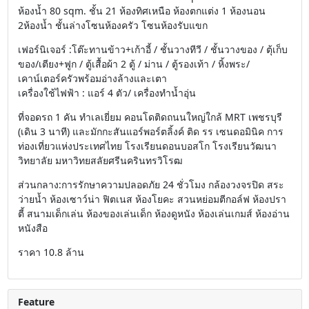
ห้องน้ำ 80 sqm. ชั้น 21 ห้องทิศเหนือ ห้องตกแต่ง 1 ห้องนอน
2ห้องน้ำ ชั้นล่างโซนห้องครัว โซนห้องรับแขก
เฟอร์นิเจอร์ :โต๊ะทานข้าว+เก้าอี้ / ชั้นวางทีวี / ชั้นวางของ / ตุ้เก็บ
ของ/เตียง+ฟูก / ตู้เสื้อผ้า 2 ตู้ / ม่าน / ตู้รองเท้า / หิ้งพระ/
เคาน์เตอร์ครัวพร้อมอ่างล้างและเตา
เครื่องใช้ไฟฟ้า : แอร์ 4 ตัว/ เครื่องทำน้ำอุ่น
ที่จอดรถ 1 คัน ทำเลเยี่ยม คอนโดติดถนนใหญ่ใกล้ MRT เพชรบุรี
(เดิน 3 นาที) และมักกะสันแอร์พอร์ตลิ้งค์ ติด รร เซนดอมินิค การ
ท่องเที่ยวแห่งประเทศไทย โรงเรียนดอนบอสโก โรงเรียนวัฒนา
วิทยาลัย มหาวิทยสลัยศรีนครินทรวิโรฒ
ส่วนกลาง:การรักษาความปลอดภัย 24 ชั่วโมง กล้องวงจรปิด สระ
ว่ายน้ำ ห้องเซาว์น่า ฟิตเนส ห้องโยคะ สวนหย่อมตีกอล์ฟ ห้องปรา
ตี้ สนามเด็กเล่น ห้องของเล่นเด็ก ห้องดูหนัง ห้องเล่นเกมส์ ห้องอ่าน
หนังสือ
ราคา 10.8 ล้าน
Feature