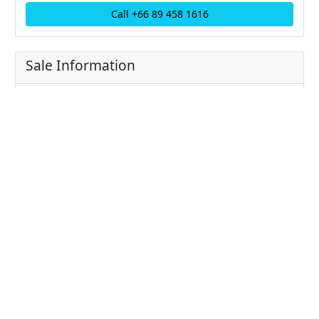
Call +66 89 458 1616
Sale Information
Price: 10800000.00 THB
Price/sqm: 0 THB / sqm
Unit Information
Bathrooms: 2
Bedrooms: 1
Parking: 2
Living area: 80
Type: Condominium